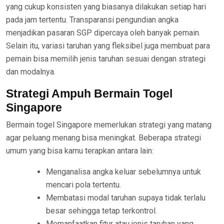
yang cukup konsisten yang biasanya dilakukan setiap hari
pada jam tertentu. Transparansi pengundian angka
menjadikan pasaran SGP dipercaya oleh banyak pemain.
Selain itu, variasi taruhan yang fleksibel juga membuat para
pemain bisa memilih jenis taruhan sesuai dengan strategi
dan modalnya.
Strategi Ampuh Bermain Togel
Singapore
Bermain togel Singapore memerlukan strategi yang matang
agar peluang menang bisa meningkat. Beberapa strategi
umum yang bisa kamu terapkan antara lain:
Menganalisa angka keluar sebelumnya untuk
mencari pola tertentu.
Membatasi modal taruhan supaya tidak terlalu
besar sehingga tetap terkontrol.
Memanfaatkan fitur atau jenis taruhan yang