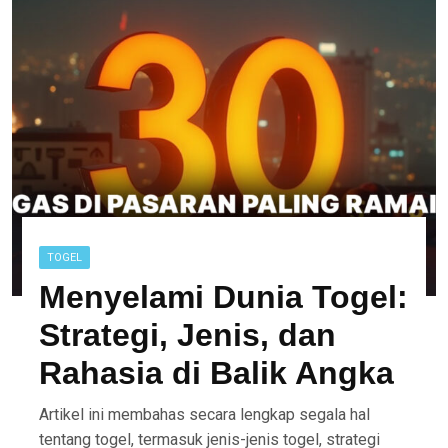
TOGEL
Menyelami Dunia Togel:
Strategi, Jenis, dan
Rahasia di Balik Angka
Artikel ini membahas secara lengkap segala hal
tentang togel, termasuk jenis-jenis togel, strategi