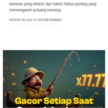
bermain yang efektif, dan faktor-faktor penting yang
memengaruhi peluang menang.
POSTED ON
JULY 12, 2025
BY
ADMINN1