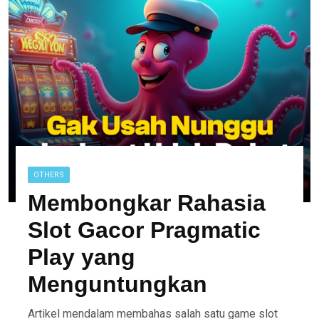
OTHERS
Membongkar Rahasia
Slot Gacor Pragmatic
Play yang
Menguntungkan
Artikel mendalam membahas salah satu game slot