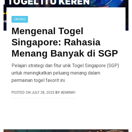
CASINO
Mengenal Togel
Singapore: Rahasia
Menang Banyak di SGP
Pelajari strategi dan fitur unik Togel Singapore (SGP)
untuk meningkatkan peluang menang dalam
permainan togel favorit ini.
POSTED ON
JULY 28, 2025
BY
ADMINN1