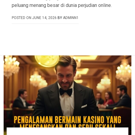
peluang menang besar di dunia perjudian online.
POSTED ON
JUNE 14, 2026
BY
ADMINN1