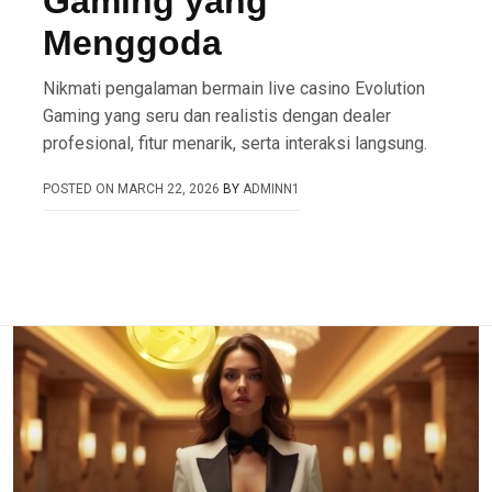
Gaming yang
Menggoda
Nikmati pengalaman bermain live casino Evolution
Gaming yang seru dan realistis dengan dealer
profesional, fitur menarik, serta interaksi langsung.
POSTED ON
MARCH 22, 2026
BY
ADMINN1