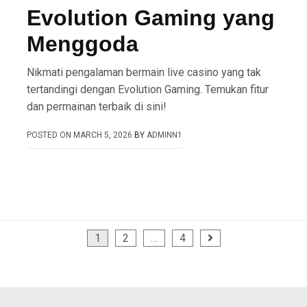
Evolution Gaming yang
Menggoda
Nikmati pengalaman bermain live casino yang tak
tertandingi dengan Evolution Gaming. Temukan fitur
dan permainan terbaik di sini!
POSTED ON
MARCH 5, 2026
BY
ADMINN1
Posts
1
2
…
4
pagination