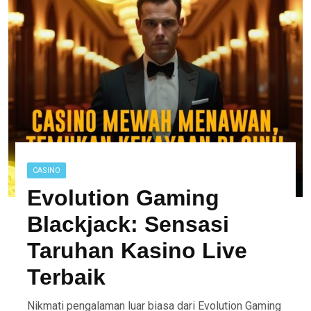
CASINO
Evolution Gaming
Blackjack: Sensasi
Taruhan Kasino Live
Terbaik
Nikmati pengalaman luar biasa dari Evolution Gaming