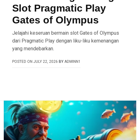
Slot Pragmatic Play
Gates of Olympus
Jelajahi keseruan bermain slot Gates of Olympus
dari Pragmatic Play dengan liku-liku kemenangan
yang mendebarkan.
POSTED ON
JULY 22, 2026
BY
ADMINN1