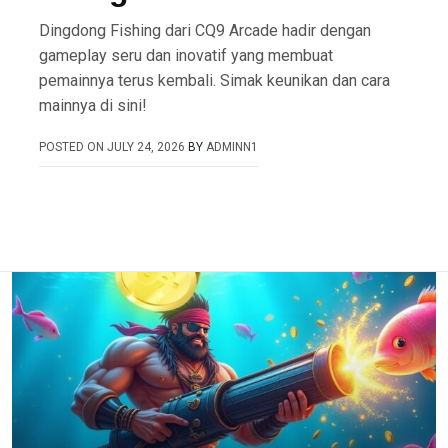
Dingdong Fishing dari CQ9 Arcade hadir dengan
gameplay seru dan inovatif yang membuat
pemainnya terus kembali. Simak keunikan dan cara
mainnya di sini!
POSTED ON
JULY 24, 2026
BY
ADMINN1