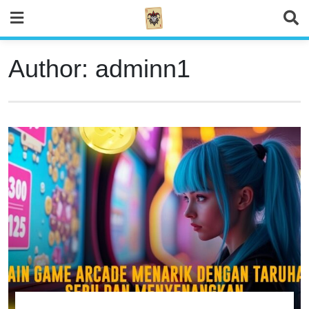
Skip
to
content
Author:
adminn1