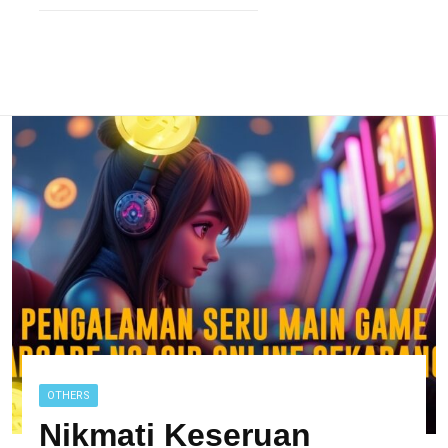
OTHERS
Nikmati Keseruan