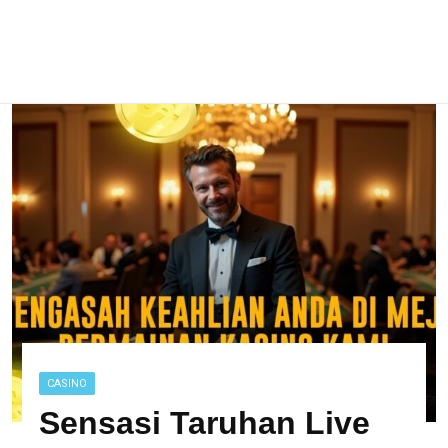
CASINO
Sensasi Taruhan Live