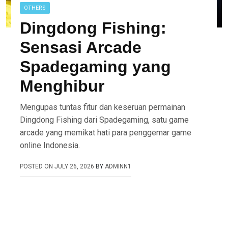
OTHERS
Dingdong Fishing:
Sensasi Arcade
Spadegaming yang
Menghibur
Mengupas tuntas fitur dan keseruan permainan
Dingdong Fishing dari Spadegaming, satu game
arcade yang memikat hati para penggemar game
online Indonesia.
POSTED ON
JULY 26, 2026
BY
ADMINN1