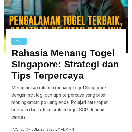
TOGEL
Rahasia Menang Togel
Singapore: Strategi dan
Tips Terpercaya
Mengungkap rahasia menang Togel Singapore
dengan strategi dan tips terpercaya yang bisa
meningkatkan peluang Anda. Pelajari cara tepat
bermain dan kelola taruhan togel SGP dengan
cerdas.
POSTED ON
JULY 20, 2026
BY
ADMINN1