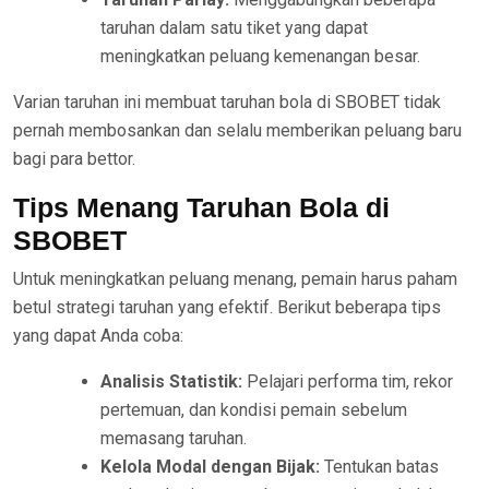
taruhan dalam satu tiket yang dapat
meningkatkan peluang kemenangan besar.
Varian taruhan ini membuat taruhan bola di SBOBET tidak
pernah membosankan dan selalu memberikan peluang baru
bagi para bettor.
Tips Menang Taruhan Bola di
SBOBET
Untuk meningkatkan peluang menang, pemain harus paham
betul strategi taruhan yang efektif. Berikut beberapa tips
yang dapat Anda coba:
Analisis Statistik:
Pelajari performa tim, rekor
pertemuan, dan kondisi pemain sebelum
memasang taruhan.
Kelola Modal dengan Bijak:
Tentukan batas