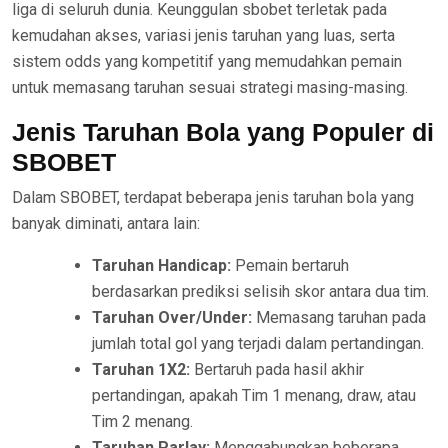
liga di seluruh dunia. Keunggulan sbobet terletak pada
kemudahan akses, variasi jenis taruhan yang luas, serta
sistem odds yang kompetitif yang memudahkan pemain
untuk memasang taruhan sesuai strategi masing-masing.
Jenis Taruhan Bola yang Populer di
SBOBET
Dalam SBOBET, terdapat beberapa jenis taruhan bola yang
banyak diminati, antara lain:
Taruhan Handicap:
Pemain bertaruh
berdasarkan prediksi selisih skor antara dua tim.
Taruhan Over/Under:
Memasang taruhan pada
jumlah total gol yang terjadi dalam pertandingan.
Taruhan 1X2:
Bertaruh pada hasil akhir
pertandingan, apakah Tim 1 menang, draw, atau
Tim 2 menang.
Taruhan Parlay:
Menggabungkan beberapa