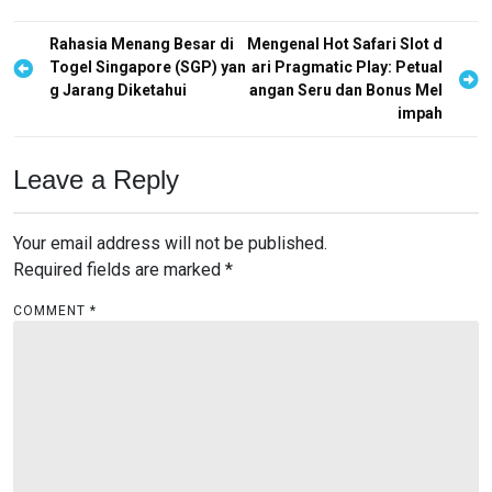
P
Rahasia Menang Besar di
Mengenal Hot Safari Slot d
Togel Singapore (SGP) yan
ari Pragmatic Play: Petual
o
g Jarang Diketahui
angan Seru dan Bonus Mel
s
impah
t
n
Leave a Reply
a
v
Your email address will not be published.
Required fields are marked
*
i
g
COMMENT
*
a
t
i
o
n