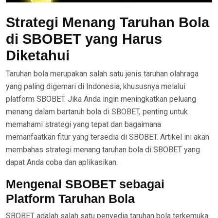
Strategi Menang Taruhan Bola
di SBOBET yang Harus
Diketahui
Taruhan bola merupakan salah satu jenis taruhan olahraga
yang paling digemari di Indonesia, khususnya melalui
platform SBOBET. Jika Anda ingin meningkatkan peluang
menang dalam bertaruh bola di SBOBET, penting untuk
memahami strategi yang tepat dan bagaimana
memanfaatkan fitur yang tersedia di SBOBET. Artikel ini akan
membahas strategi menang taruhan bola di SBOBET yang
dapat Anda coba dan aplikasikan.
Mengenal SBOBET sebagai
Platform Taruhan Bola
SBOBET adalah salah satu penyedia taruhan bola terkemuka