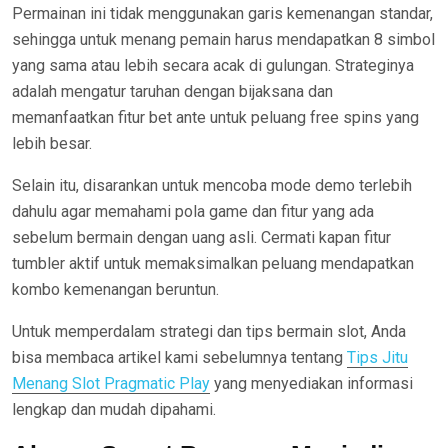
Permainan ini tidak menggunakan garis kemenangan standar,
sehingga untuk menang pemain harus mendapatkan 8 simbol
yang sama atau lebih secara acak di gulungan. Strateginya
adalah mengatur taruhan dengan bijaksana dan
memanfaatkan fitur bet ante untuk peluang free spins yang
lebih besar.
Selain itu, disarankan untuk mencoba mode demo terlebih
dahulu agar memahami pola game dan fitur yang ada
sebelum bermain dengan uang asli. Cermati kapan fitur
tumbler aktif untuk memaksimalkan peluang mendapatkan
kombo kemenangan beruntun.
Untuk memperdalam strategi dan tips bermain slot, Anda
bisa membaca artikel kami sebelumnya tentang
Tips Jitu
Menang Slot Pragmatic Play
yang menyediakan informasi
lengkap dan mudah dipahami.