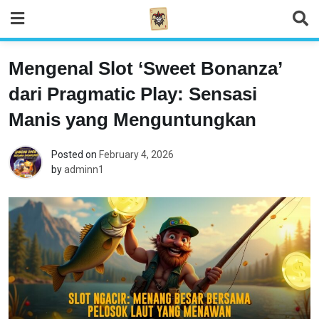
Skip
to
content
Mengenal Slot ‘Sweet Bonanza’
dari Pragmatic Play: Sensasi
Manis yang Menguntungkan
Posted on
February 4, 2026
by
adminn1