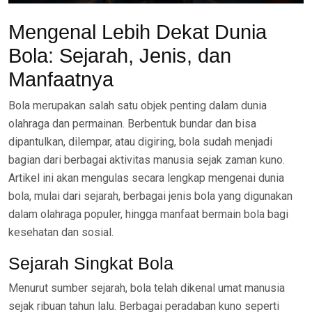
Mengenal Lebih Dekat Dunia
Bola: Sejarah, Jenis, dan
Manfaatnya
Bola merupakan salah satu objek penting dalam dunia
olahraga dan permainan. Berbentuk bundar dan bisa
dipantulkan, dilempar, atau digiring, bola sudah menjadi
bagian dari berbagai aktivitas manusia sejak zaman kuno.
Artikel ini akan mengulas secara lengkap mengenai dunia
bola, mulai dari sejarah, berbagai jenis bola yang digunakan
dalam olahraga populer, hingga manfaat bermain bola bagi
kesehatan dan sosial.
Sejarah Singkat Bola
Menurut sumber sejarah, bola telah dikenal umat manusia
sejak ribuan tahun lalu. Berbagai peradaban kuno seperti