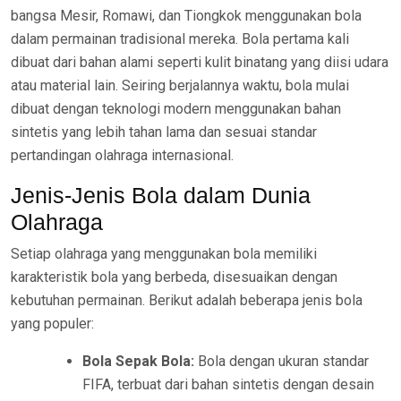
bangsa Mesir, Romawi, dan Tiongkok menggunakan bola
dalam permainan tradisional mereka. Bola pertama kali
dibuat dari bahan alami seperti kulit binatang yang diisi udara
atau material lain. Seiring berjalannya waktu, bola mulai
dibuat dengan teknologi modern menggunakan bahan
sintetis yang lebih tahan lama dan sesuai standar
pertandingan olahraga internasional.
Jenis-Jenis Bola dalam Dunia
Olahraga
Setiap olahraga yang menggunakan bola memiliki
karakteristik bola yang berbeda, disesuaikan dengan
kebutuhan permainan. Berikut adalah beberapa jenis bola
yang populer:
Bola Sepak Bola:
Bola dengan ukuran standar
FIFA, terbuat dari bahan sintetis dengan desain