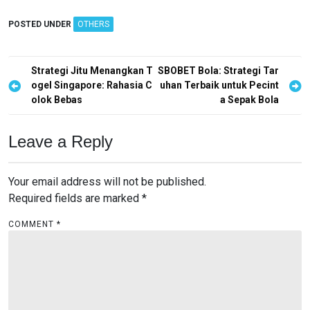
POSTED UNDER
OTHERS
P
Strategi Jitu Menangkan T
SBOBET Bola: Strategi Tar
ogel Singapore: Rahasia C
uhan Terbaik untuk Pecint
o
olok Bebas
a Sepak Bola
s
t
Leave a Reply
n
a
Your email address will not be published.
v
Required fields are marked
*
i
COMMENT
*
g
a
t
i