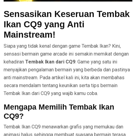
Sensasikan Keseruan Tembak
Ikan CQ9 yang Anti
Mainstream!
Siapa yang tidak kenal dengan game Tembak Ikan? Kini,
sensasi bermain game arcade ini semakin memikat dengan
kehadiran
Tembak Ikan dari CQ9
. Game yang satu ini
menyajikan pengalaman bermain yang berbeda dan pastinya
anti mainstream. Pada artikel kali ini, kita akan membahas
secara mendalam tentang keunikan serta tips bermain
Tembak Ikan dari CQ9 yang wajib kamu coba.
Mengapa Memilih Tembak Ikan
CQ9?
Tembak Ikan CQ9 menawarkan grafis yang memukau dan
animasi halus sehingga membuat suasana bermain terasa