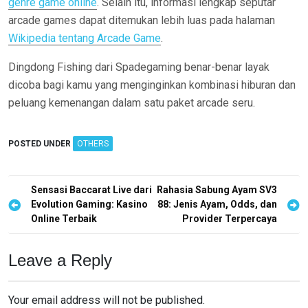
genre game online
. Selain itu, informasi lengkap seputar
arcade games dapat ditemukan lebih luas pada halaman
Wikipedia tentang Arcade Game
.
Dingdong Fishing dari Spadegaming benar-benar layak
dicoba bagi kamu yang menginginkan kombinasi hiburan dan
peluang kemenangan dalam satu paket arcade seru.
POSTED UNDER
OTHERS
P
Sensasi Baccarat Live dari
Rahasia Sabung Ayam SV3
Evolution Gaming: Kasino
88: Jenis Ayam, Odds, dan
o
Online Terbaik
Provider Terpercaya
s
t
Leave a Reply
n
a
Your email address will not be published.