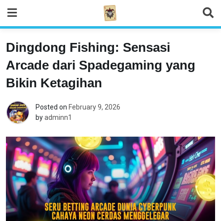
Skip
to
content
Dingdong Fishing: Sensasi
Arcade dari Spadegaming yang
Bikin Ketagihan
Posted on
February 9, 2026
by
adminn1