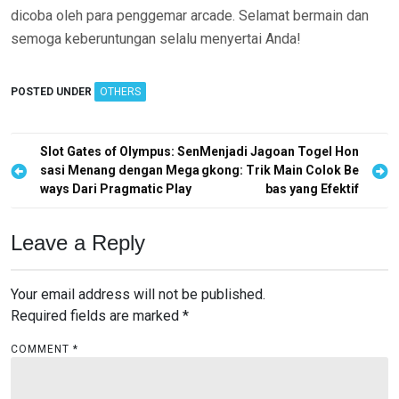
dicoba oleh para penggemar arcade. Selamat bermain dan
semoga keberuntungan selalu menyertai Anda!
POSTED UNDER
OTHERS
P
Slot Gates of Olympus: Sen
Menjadi Jagoan Togel Hon
sasi Menang dengan Mega
gkong: Trik Main Colok Be
o
ways Dari Pragmatic Play
bas yang Efektif
s
t
Leave a Reply
n
a
Your email address will not be published.
v
Required fields are marked
*
i
COMMENT
*
g
a