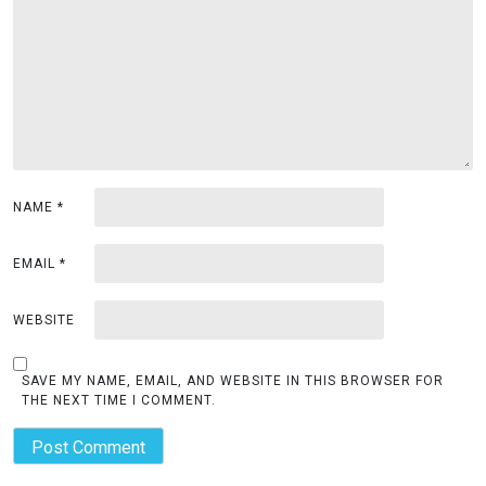
t
i
o
n
NAME
*
EMAIL
*
WEBSITE
SAVE MY NAME, EMAIL, AND WEBSITE IN THIS BROWSER FOR
THE NEXT TIME I COMMENT.