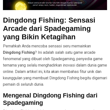
Dingdong Fishing: Sensasi
Arcade dari Spadegaming
yang Bikin Ketagihan
Pernahkah Anda mencoba sensasi seru memainkan
Dingdong Fishing
? Ini adalah salah satu game arcade
fenomenal yang dibuat oleh Spadegaming, penyedia game
ternama yang selalu menghadirkan inovasi dalam dunia game
online. Dalam artikel ini, kita akan membahas fitur unik dan
keunggulan yang membuat Dingdong Fishing begitu digemari
pemain di seluruh dunia.
Mengenal Dingdong Fishing dari
Spadegaming