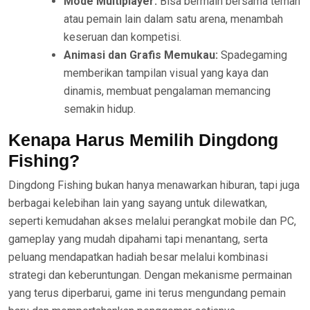
Mode Multiplayer:
Bisa bermain bersama teman
atau pemain lain dalam satu arena, menambah
keseruan dan kompetisi.
Animasi dan Grafis Memukau:
Spadegaming
memberikan tampilan visual yang kaya dan
dinamis, membuat pengalaman memancing
semakin hidup.
Kenapa Harus Memilih Dingdong
Fishing?
Dingdong Fishing bukan hanya menawarkan hiburan, tapi juga
berbagai kelebihan lain yang sayang untuk dilewatkan,
seperti kemudahan akses melalui perangkat mobile dan PC,
gameplay yang mudah dipahami tapi menantang, serta
peluang mendapatkan hadiah besar melalui kombinasi
strategi dan keberuntungan. Dengan mekanisme permainan
yang terus diperbarui, game ini terus mengundang pemain