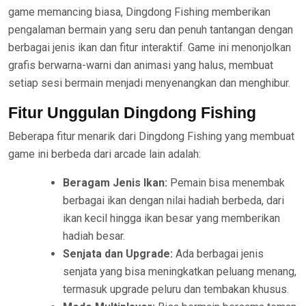
game memancing biasa, Dingdong Fishing memberikan
pengalaman bermain yang seru dan penuh tantangan dengan
berbagai jenis ikan dan fitur interaktif. Game ini menonjolkan
grafis berwarna-warni dan animasi yang halus, membuat
setiap sesi bermain menjadi menyenangkan dan menghibur.
Fitur Unggulan Dingdong Fishing
Beberapa fitur menarik dari Dingdong Fishing yang membuat
game ini berbeda dari arcade lain adalah:
Beragam Jenis Ikan:
Pemain bisa menembak
berbagai ikan dengan nilai hadiah berbeda, dari
ikan kecil hingga ikan besar yang memberikan
hadiah besar.
Senjata dan Upgrade:
Ada berbagai jenis
senjata yang bisa meningkatkan peluang menang,
termasuk upgrade peluru dan tembakan khusus.