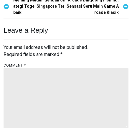
P
Menang Mudah dengan Str
Arcade Dingdong Fishing:
ategi Togel Singapore Ter
Sensasi Seru Main Game A
o
baik
rcade Klasik
s
t
Leave a Reply
n
a
Your email address will not be published.
v
Required fields are marked
*
i
COMMENT
*
g
a
t
i
o
n