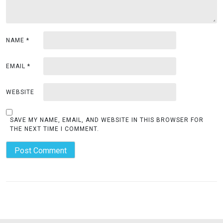
n
NAME
*
EMAIL
*
WEBSITE
SAVE MY NAME, EMAIL, AND WEBSITE IN THIS BROWSER FOR
THE NEXT TIME I COMMENT.