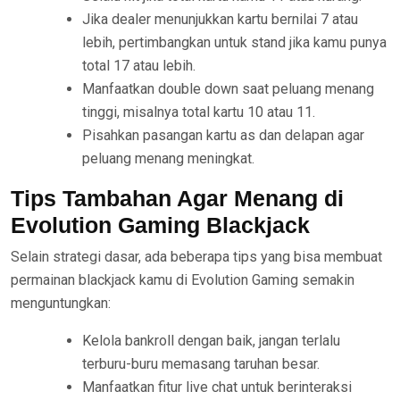
Jika dealer menunjukkan kartu bernilai 7 atau
lebih, pertimbangkan untuk stand jika kamu punya
total 17 atau lebih.
Manfaatkan double down saat peluang menang
tinggi, misalnya total kartu 10 atau 11.
Pisahkan pasangan kartu as dan delapan agar
peluang menang meningkat.
Tips Tambahan Agar Menang di
Evolution Gaming Blackjack
Selain strategi dasar, ada beberapa tips yang bisa membuat
permainan blackjack kamu di Evolution Gaming semakin
menguntungkan:
Kelola bankroll dengan baik, jangan terlalu
terburu-buru memasang taruhan besar.
Manfaatkan fitur live chat untuk berinteraksi