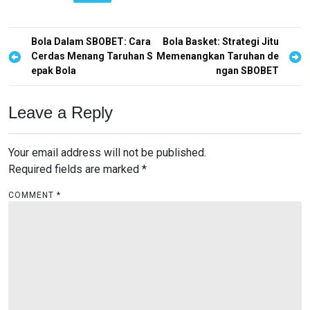
P
Bola Dalam SBOBET: Cara
Bola Basket: Strategi Jitu
Cerdas Menang Taruhan S
Memenangkan Taruhan de
o
epak Bola
ngan SBOBET
s
t
Leave a Reply
n
a
Your email address will not be published.
v
Required fields are marked
*
i
COMMENT
*
g
a
t
i
o