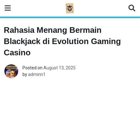
Skip
to
content
Rahasia Menang Bermain
Blackjack di Evolution Gaming
Casino
Posted on
August 13, 2025
by
adminn1