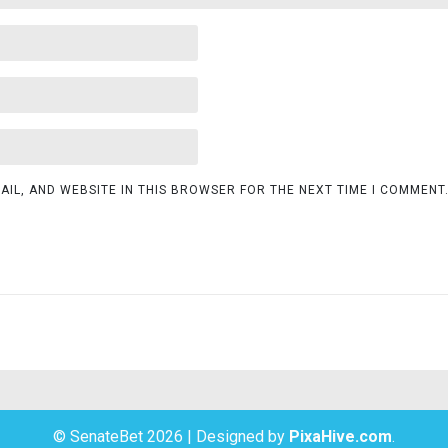
AIL, AND WEBSITE IN THIS BROWSER FOR THE NEXT TIME I COMMENT
© SenateBet 2026
|
Designed by
PixaHive.com
.