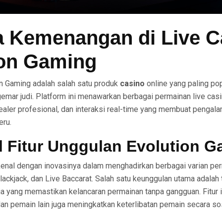
a Kemenangan di Live C
ion Gaming
on Gaming adalah salah satu produk
casino
online yang paling po
gemar judi. Platform ini menawarkan berbagai permainan live cas
dealer profesional, dan interaksi real-time yang membuat pengal
eru.
 Fitur Unggulan Evolution G
kenal dengan inovasinya dalam menghadirkan berbagai varian per
Blackjack, dan Live Baccarat. Salah satu keunggulan utama adalah
a yang memastikan kelancaran permainan tanpa gangguan. Fitur in
an pemain lain juga meningkatkan keterlibatan pemain secara sos