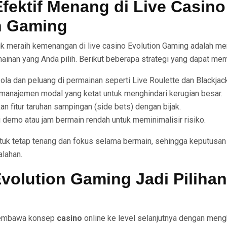
Efektif Menang di Live Casino
n Gaming
tuk meraih kemenangan di live casino Evolution Gaming adalah m
inan yang Anda pilih. Berikut beberapa strategi yang dapat me
pola dan peluang di permainan seperti Live Roulette dan Blackjac
manajemen modal yang ketat untuk menghindari kerugian besar.
n fitur taruhan sampingan (side bets) dengan bijak.
i demo atau jam bermain rendah untuk meminimalisir risiko.
untuk tetap tenang dan fokus selama bermain, sehingga keputusan 
alahan.
volution Gaming Jadi Pilihan
membawa konsep
casino
online ke level selanjutnya dengan meng