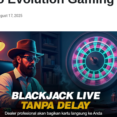
gust 17, 2025