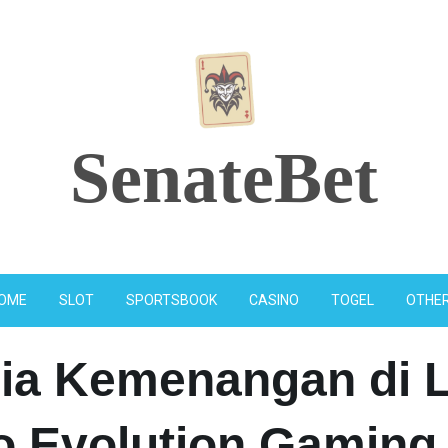
SenateBet
OME
SLOT
SPORTSBOOK
CASINO
TOGEL
OTHE
ia Kemenangan di L
o Evolution Gaming