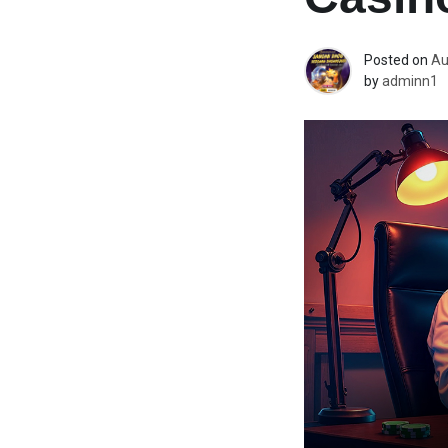
Posted on
Au
by
adminn1