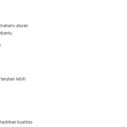
emahami aturan
mbantu:
k.
taruhan lebih
hadirkan kualitas