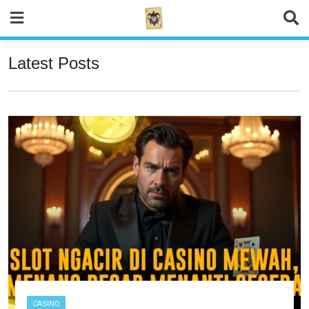
Skip
to
content
Latest Posts
CASINO