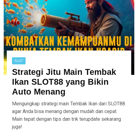
SLOT
Strategi Jitu Main Tembak
Ikan SLOT88 yang Bikin
Auto Menang
Mengungkap strategi main Tembak Ikan dari SLOT88
agar Anda bisa menang dengan mudah dan cepat.
Main tepat dengan tips dan trik terupdate sekarang
juga!