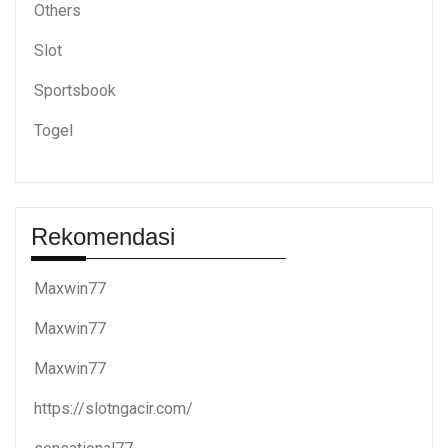
Others
Slot
Sportsbook
Togel
Rekomendasi
Maxwin77
Maxwin77
Maxwin77
https://slotngacir.com/