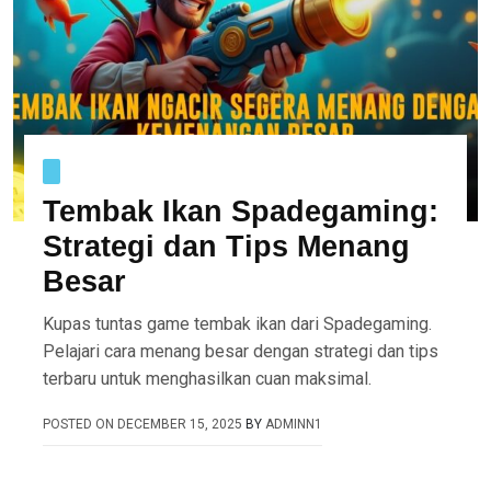
Tembak Ikan Spadegaming:
Strategi dan Tips Menang
Besar
Kupas tuntas game tembak ikan dari Spadegaming.
Pelajari cara menang besar dengan strategi dan tips
terbaru untuk menghasilkan cuan maksimal.
POSTED ON
DECEMBER 15, 2025
BY
ADMINN1