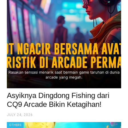
Asyiknya Dingdong Fishing dari
CQ9 Arcade Bikin Ketagihan!
JULY 24, 2026
OTHERS