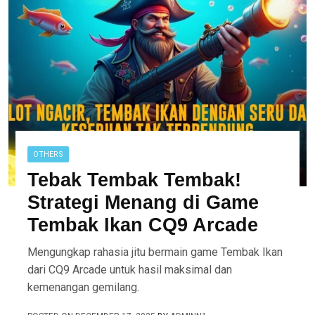
OTHERS
Tebak Tembak Tembak!
Strategi Menang di Game
Tembak Ikan CQ9 Arcade
Mengungkap rahasia jitu bermain game Tembak Ikan
dari CQ9 Arcade untuk hasil maksimal dan
kemenangan gemilang.