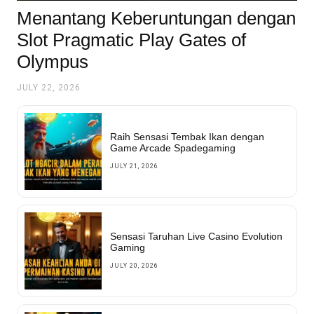
Menantang Keberuntungan dengan
Slot Pragmatic Play Gates of
Olympus
JULY 22, 2026
Raih Sensasi Tembak Ikan dengan
Game Arcade Spadegaming
JULY 21, 2026
Sensasi Taruhan Live Casino Evolution
Gaming
JULY 20, 2026