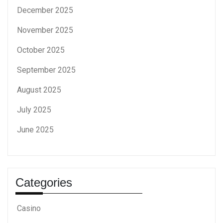
December 2025
November 2025
October 2025
September 2025
August 2025
July 2025
June 2025
Categories
Casino