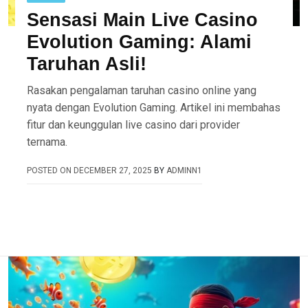
Sensasi Main Live Casino
Evolution Gaming: Alami
Taruhan Asli!
Rasakan pengalaman taruhan casino online yang
nyata dengan Evolution Gaming. Artikel ini membahas
fitur dan keunggulan live casino dari provider
ternama.
POSTED ON
DECEMBER 27, 2025
BY
ADMINN1