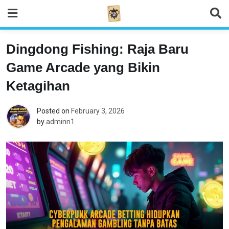
Skip
to
content
Dingdong Fishing: Raja Baru
Game Arcade yang Bikin
Ketagihan
Posted on
February 3, 2026
by
adminn1