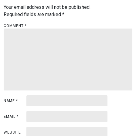
v
Your email address will not be published.
Required fields are marked
*
i
g
COMMENT
*
a
t
i
o
n
NAME
*
EMAIL
*
WEBSITE