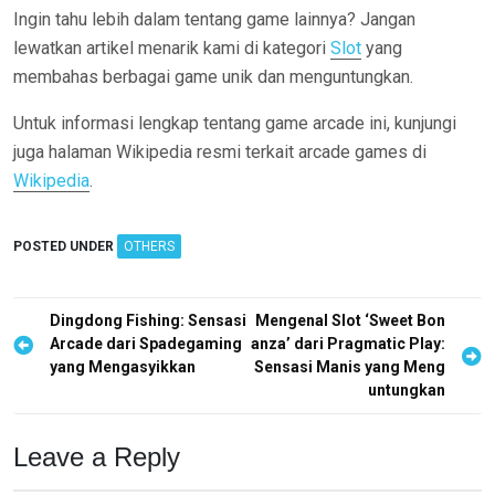
Ingin tahu lebih dalam tentang game lainnya? Jangan
lewatkan artikel menarik kami di kategori
Slot
yang
membahas berbagai game unik dan menguntungkan.
Untuk informasi lengkap tentang game arcade ini, kunjungi
juga halaman Wikipedia resmi terkait arcade games di
Wikipedia
.
POSTED UNDER
OTHERS
P
Dingdong Fishing: Sensasi
Mengenal Slot ‘Sweet Bon
Arcade dari Spadegaming
anza’ dari Pragmatic Play:
o
yang Mengasyikkan
Sensasi Manis yang Meng
s
untungkan
t
n
Leave a Reply
a