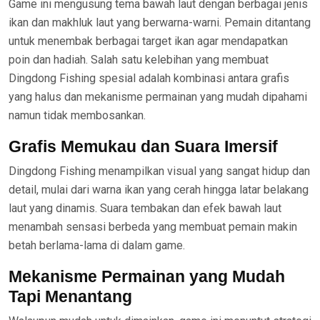
Game ini mengusung tema bawah laut dengan berbagai jenis
ikan dan makhluk laut yang berwarna-warni. Pemain ditantang
untuk menembak berbagai target ikan agar mendapatkan
poin dan hadiah. Salah satu kelebihan yang membuat
Dingdong Fishing spesial adalah kombinasi antara grafis
yang halus dan mekanisme permainan yang mudah dipahami
namun tidak membosankan.
Grafis Memukau dan Suara Imersif
Dingdong Fishing menampilkan visual yang sangat hidup dan
detail, mulai dari warna ikan yang cerah hingga latar belakang
laut yang dinamis. Suara tembakan dan efek bawah laut
menambah sensasi berbeda yang membuat pemain makin
betah berlama-lama di dalam game.
Mekanisme Permainan yang Mudah
Tapi Menantang