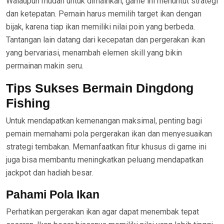
Walaupun mudah untuk dimainkan, game ini menuntut strategi
dan ketepatan. Pemain harus memilih target ikan dengan
bijak, karena tiap ikan memiliki nilai poin yang berbeda.
Tantangan lain datang dari kecepatan dan pergerakan ikan
yang bervariasi, menambah elemen skill yang bikin
permainan makin seru.
Tips Sukses Bermain Dingdong
Fishing
Untuk mendapatkan kemenangan maksimal, penting bagi
pemain memahami pola pergerakan ikan dan menyesuaikan
strategi tembakan. Memanfaatkan fitur khusus di game ini
juga bisa membantu meningkatkan peluang mendapatkan
jackpot dan hadiah besar.
Pahami Pola Ikan
Perhatikan pergerakan ikan agar dapat menembak tepat