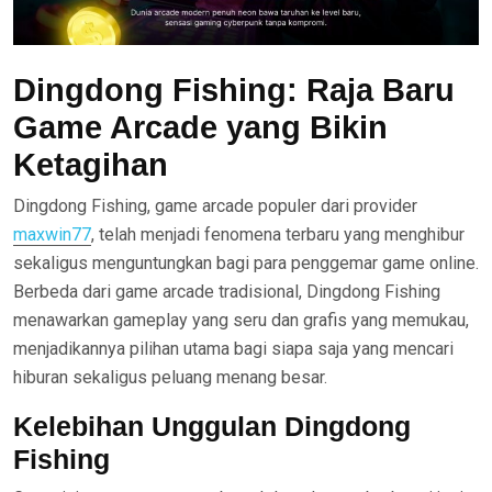
Dingdong Fishing: Raja Baru
Game Arcade yang Bikin
Ketagihan
Dingdong Fishing, game arcade populer dari provider
maxwin77
, telah menjadi fenomena terbaru yang menghibur
sekaligus menguntungkan bagi para penggemar game online.
Berbeda dari game arcade tradisional, Dingdong Fishing
menawarkan gameplay yang seru dan grafis yang memukau,
menjadikannya pilihan utama bagi siapa saja yang mencari
hiburan sekaligus peluang menang besar.
Kelebihan Unggulan Dingdong
Fishing