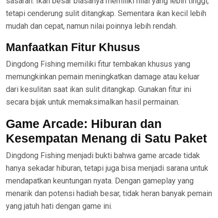
sasaran. Ikan besar biasanya memiliki nilai yang lebih tinggi,
tetapi cenderung sulit ditangkap. Sementara ikan kecil lebih
mudah dan cepat, namun nilai poinnya lebih rendah.
Manfaatkan Fitur Khusus
Dingdong Fishing memiliki fitur tembakan khusus yang
memungkinkan pemain meningkatkan damage atau keluar
dari kesulitan saat ikan sulit ditangkap. Gunakan fitur ini
secara bijak untuk memaksimalkan hasil permainan.
Game Arcade: Hiburan dan
Kesempatan Menang di Satu Paket
Dingdong Fishing menjadi bukti bahwa game arcade tidak
hanya sekadar hiburan, tetapi juga bisa menjadi sarana untuk
mendapatkan keuntungan nyata. Dengan gameplay yang
menarik dan potensi hadiah besar, tidak heran banyak pemain
yang jatuh hati dengan game ini.