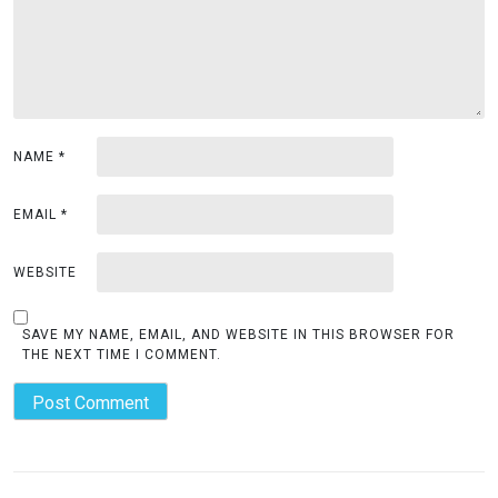
i
o
n
NAME
*
EMAIL
*
WEBSITE
SAVE MY NAME, EMAIL, AND WEBSITE IN THIS BROWSER FOR
THE NEXT TIME I COMMENT.