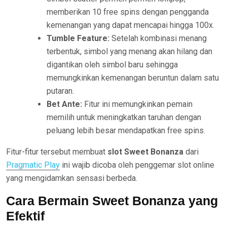
memberikan 10 free spins dengan pengganda
kemenangan yang dapat mencapai hingga 100x.
Tumble Feature:
Setelah kombinasi menang
terbentuk, simbol yang menang akan hilang dan
digantikan oleh simbol baru sehingga
memungkinkan kemenangan beruntun dalam satu
putaran.
Bet Ante:
Fitur ini memungkinkan pemain
memilih untuk meningkatkan taruhan dengan
peluang lebih besar mendapatkan free spins.
Fitur-fitur tersebut membuat
slot Sweet Bonanza
dari
Pragmatic Play
ini wajib dicoba oleh penggemar slot online
yang mengidamkan sensasi berbeda.
Cara Bermain Sweet Bonanza yang
Efektif