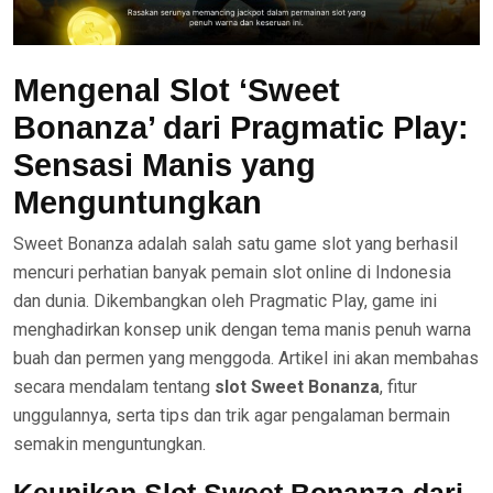
Mengenal Slot ‘Sweet
Bonanza’ dari Pragmatic Play:
Sensasi Manis yang
Menguntungkan
Sweet Bonanza adalah salah satu game slot yang berhasil
mencuri perhatian banyak pemain slot online di Indonesia
dan dunia. Dikembangkan oleh Pragmatic Play, game ini
menghadirkan konsep unik dengan tema manis penuh warna
buah dan permen yang menggoda. Artikel ini akan membahas
secara mendalam tentang
slot Sweet Bonanza
, fitur
unggulannya, serta tips dan trik agar pengalaman bermain
semakin menguntungkan.