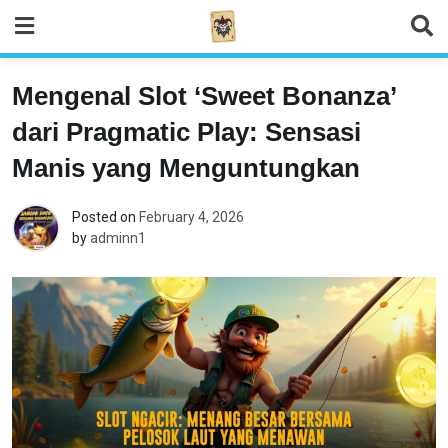
Skip
to
content
Mengenal Slot ‘Sweet Bonanza’
dari Pragmatic Play: Sensasi
Manis yang Menguntungkan
Posted on
February 4, 2026
by
adminn1