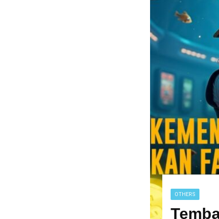
OTHERS
Temba