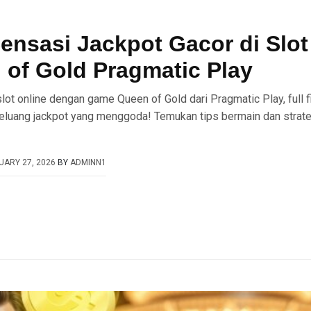
ensasi Jackpot Gacor di Slot
of Gold Pragmatic Play
lot online dengan game Queen of Gold dari Pragmatic Play, full fi
eluang jackpot yang menggoda! Temukan tips bermain dan strateg
UARY 27, 2026
BY
ADMINN1