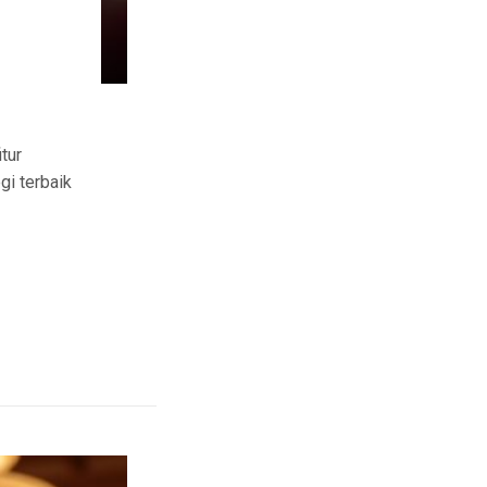
tur
i terbaik