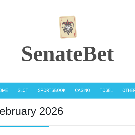
SenateBet
OME
SLOT
SPORTSBOOK
CASINO
TOGEL
OTHE
ebruary 2026