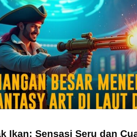
k Ikan: Sensasi Seru dan Cu