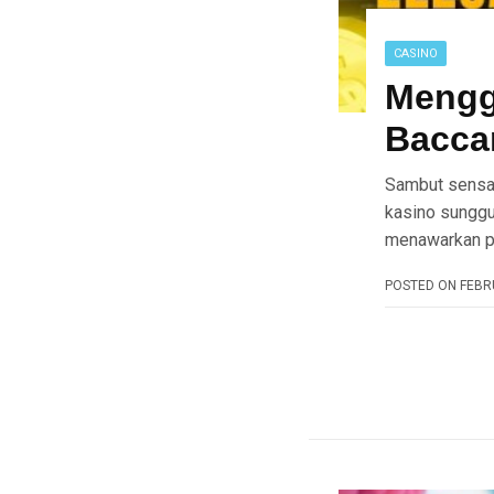
CASINO
Mengg
Bacca
Sambut sensas
kasino sunggu
menawarkan pe
POSTED ON
FEBR