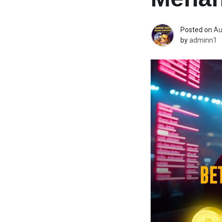
Posted on
Au
by
adminn1