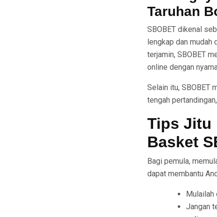
Taruhan B
SBOBET dikenal seba
lengkap dan mudah d
terjamin, SBOBET men
online dengan nyama
Selain itu, SBOBET 
tengah pertandingan
Tips Jit
Basket 
Bagi pemula, memulai
dapat membantu And
Mulailah
Jangan t