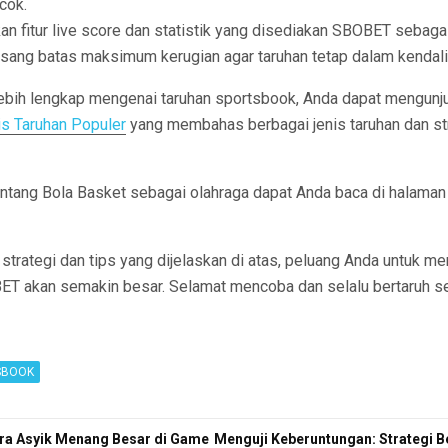
cok.
n fitur live score dan statistik yang disediakan SBOBET sebagai
asang batas maksimum kerugian agar taruhan tetap dalam kendali
bih lengkap mengenai taruhan sportsbook, Anda dapat mengunjun
s Taruhan Populer
yang membahas berbagai jenis taruhan dan str
entang Bola Basket sebagai olahraga dapat Anda baca di halama
trategi dan tips yang dijelaskan di atas, peluang Anda untuk me
ET akan semakin besar. Selamat mencoba dan selalu bertaruh s
SBOOK
ra Asyik Menang Besar di Game
Menguji Keberuntungan: Strategi 