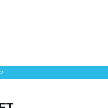
RS
BET