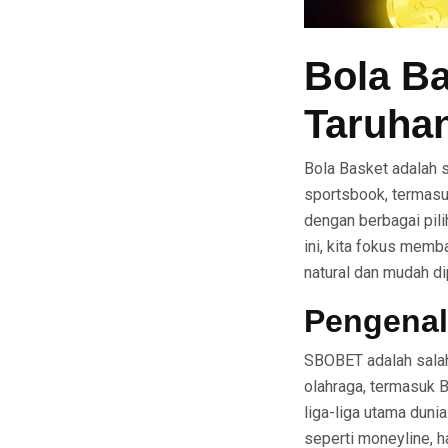
Bola Ba
Taruha
Bola Basket adalah s
sportsbook, termas
dengan berbagai pili
ini, kita fokus mem
natural dan mudah d
Pengenal
SBOBET adalah salah
olahraga, termasuk 
liga-liga utama duni
seperti moneyline, h