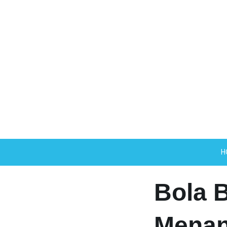
Skip
to
content
H
Bola B
Menan