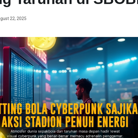
gust 22, 2025