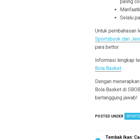
paling co
Manfaatka
Selalu p
Untuk pembahasan le
Sportsbook dan Jeni
para bettor.
Informasi lengkap t
Bola Basket
.
Dengan menerapkan s
Bola Basket di SBOB
bertanggung jawab!
POSTED UNDER
SPORT
P
Tembak Ikan: Ca