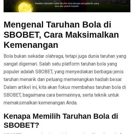
Mengenal Taruhan Bola di
SBOBET, Cara Maksimalkan
Kemenangan
Bola bukan sekadar olahraga, tetapi juga dunia taruhan yang
sangat digemari. Salah satu platform taruhan bola yang
populer adalah SBOBET, yang menyediakan berbagai jenis
taruhan menarik dan peluang memenangkan hadiah besar.
Dalam artikel ini, kita akan fokus membahas taruhan bola di
SBOBET, bagaimana cara bermainnya, serta teknik untuk
memaksimalkan kemenangan Anda.
Kenapa Memilih Taruhan Bola di
SBOBET?