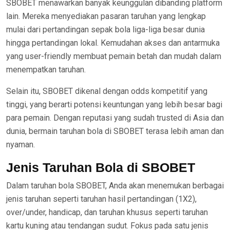
SBOBET menawarkan banyak keunggulan dibanding platform
lain. Mereka menyediakan pasaran taruhan yang lengkap
mulai dari pertandingan sepak bola liga-liga besar dunia
hingga pertandingan lokal. Kemudahan akses dan antarmuka
yang user-friendly membuat pemain betah dan mudah dalam
menempatkan taruhan.
Selain itu, SBOBET dikenal dengan odds kompetitif yang
tinggi, yang berarti potensi keuntungan yang lebih besar bagi
para pemain. Dengan reputasi yang sudah trusted di Asia dan
dunia, bermain taruhan bola di SBOBET terasa lebih aman dan
nyaman.
Jenis Taruhan Bola di SBOBET
Dalam taruhan bola SBOBET, Anda akan menemukan berbagai
jenis taruhan seperti taruhan hasil pertandingan (1X2),
over/under, handicap, dan taruhan khusus seperti taruhan
kartu kuning atau tendangan sudut. Fokus pada satu jenis