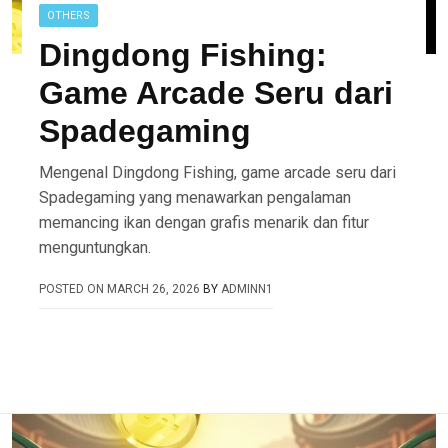
OTHERS
Dingdong Fishing:
Game Arcade Seru dari
Spadegaming
Mengenal Dingdong Fishing, game arcade seru dari
Spadegaming yang menawarkan pengalaman
memancing ikan dengan grafis menarik dan fitur
menguntungkan.
POSTED ON
MARCH 26, 2026
BY
ADMINN1