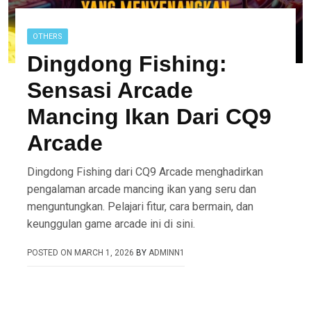
OTHERS
Dingdong Fishing:
Sensasi Arcade
Mancing Ikan Dari CQ9
Arcade
Dingdong Fishing dari CQ9 Arcade menghadirkan
pengalaman arcade mancing ikan yang seru dan
menguntungkan. Pelajari fitur, cara bermain, dan
keunggulan game arcade ini di sini.
POSTED ON
MARCH 1, 2026
BY
ADMINN1