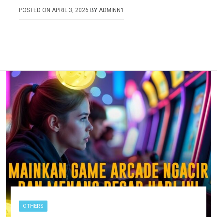
POSTED ON
APRIL 3, 2026
BY
ADMINN1
OTHERS