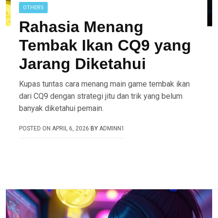
OTHERS
Rahasia Menang
Tembak Ikan CQ9 yang
Jarang Diketahui
Kupas tuntas cara menang main game tembak ikan
dari CQ9 dengan strategi jitu dan trik yang belum
banyak diketahui pemain.
POSTED ON
APRIL 6, 2026
BY
ADMINN1