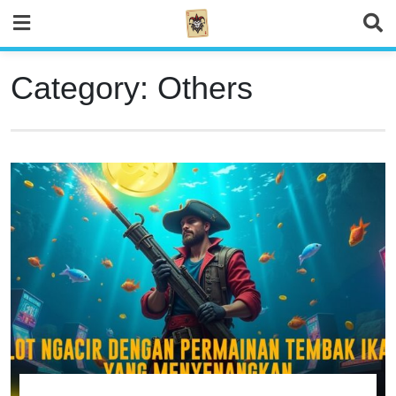
Skip
to
content
Category:
Others