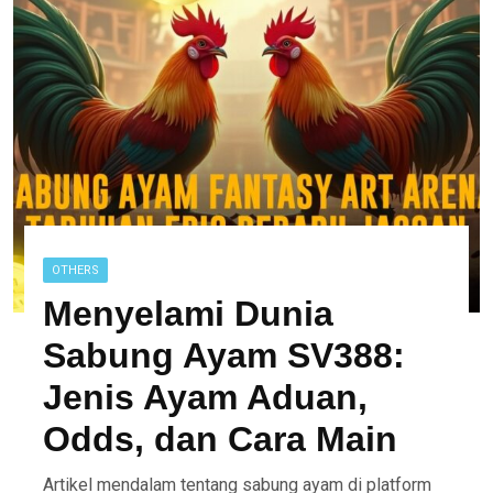
OTHERS
Menyelami Dunia
Sabung Ayam SV388:
Jenis Ayam Aduan,
Odds, dan Cara Main
Artikel mendalam tentang sabung ayam di platform