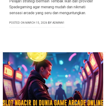
Pelajari strategi bermain Tembak Ikan dari provider
Spadegaming agar menang mudah dan nikmati
sensasi arcade yang seru dan menguntungkan.
POSTED ON
MARCH 15, 2026
BY
ADMINN1