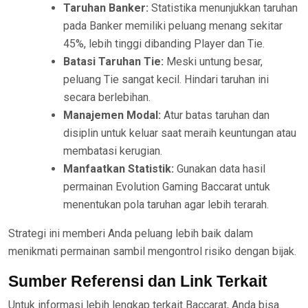
Taruhan Banker:
Statistika menunjukkan taruhan
pada Banker memiliki peluang menang sekitar
45%, lebih tinggi dibanding Player dan Tie.
Batasi Taruhan Tie:
Meski untung besar,
peluang Tie sangat kecil. Hindari taruhan ini
secara berlebihan.
Manajemen Modal:
Atur batas taruhan dan
disiplin untuk keluar saat meraih keuntungan atau
membatasi kerugian.
Manfaatkan Statistik:
Gunakan data hasil
permainan Evolution Gaming Baccarat untuk
menentukan pola taruhan agar lebih terarah.
Strategi ini memberi Anda peluang lebih baik dalam
menikmati permainan sambil mengontrol risiko dengan bijak.
Sumber Referensi dan Link Terkait
Untuk informasi lebih lengkap terkait Baccarat, Anda bisa