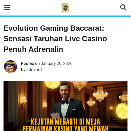
Skip
to
content
Evolution Gaming Baccarat:
Sensasi Taruhan Live Casino
Penuh Adrenalin
Posted on
January 20, 2026
by
adminn1