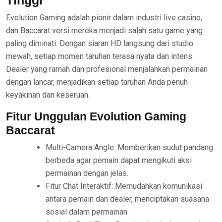
Tinggi
Evolution Gaming adalah pionir dalam industri live casino,
dan Baccarat versi mereka menjadi salah satu game yang
paling diminati. Dengan siaran HD langsung dari studio
mewah, setiap momen taruhan terasa nyata dan intens.
Dealer yang ramah dan profesional menjalankan permainan
dengan lancar, menjadikan setiap taruhan Anda penuh
keyakinan dan keseruan.
Fitur Unggulan Evolution Gaming
Baccarat
Multi-Camera Angle: Memberikan sudut pandang
berbeda agar pemain dapat mengikuti aksi
permainan dengan jelas.
Fitur Chat Interaktif: Memudahkan komunikasi
antara pemain dan dealer, menciptakan suasana
sosial dalam permainan.