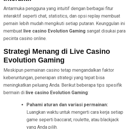
Antarmuka pengguna yang intuitif dengan berbagai fitur
interaktif seperti chat, statistics, dan opsi replay membuat
pemain lebih mudah mengikuti setiap putaran. Keunggulan ini
membuat
live casino Evolution Gaming
sangat disukai para
pecinta casino online.
Strategi Menang di Live Casino
Evolution Gaming
Meskipun permainan casino tetap mengandalkan faktor
keberuntungan, penerapan strategi yang tepat bisa
meningkatkan peluang Anda. Berikut beberapa tips spesifik
bermain di
live casino Evolution Gaming
:
Pahami aturan dan variasi permainan:
Luangkan waktu untuk mengerti cara kerja setiap
game seperti baccarat, roulette, atau blackjack
yang Anda pilih.