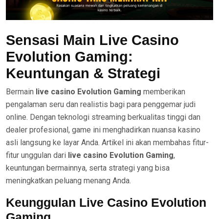
Sensasi Main Live Casino
Evolution Gaming:
Keuntungan & Strategi
Bermain
live casino Evolution Gaming
memberikan
pengalaman seru dan realistis bagi para penggemar judi
online. Dengan teknologi streaming berkualitas tinggi dan
dealer profesional, game ini menghadirkan nuansa kasino
asli langsung ke layar Anda. Artikel ini akan membahas fitur-
fitur unggulan dari
live casino Evolution Gaming
,
keuntungan bermainnya, serta strategi yang bisa
meningkatkan peluang menang Anda.
Keunggulan Live Casino Evolution
Gaming