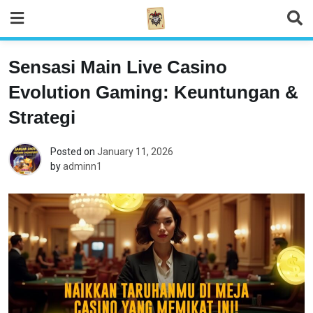
Skip
to
content
Sensasi Main Live Casino
Evolution Gaming: Keuntungan &
Strategi
Posted on
January 11, 2026
by
adminn1