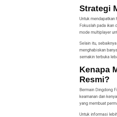
Strategi
Untuk mendapatkan ha
Fokuslah pada ikan d
mode multiplayer un
Selain itu, sebaikny
menghabiskan banyak
semakin terbuka leba
Kenapa M
Resmi?
Bermain Dingdong Fi
keamanan dan kenyam
yang membuat permai
Untuk informasi leb