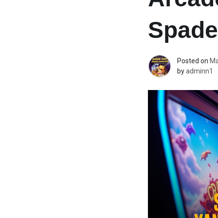
Spade
Posted on
Ma
by
adminn1