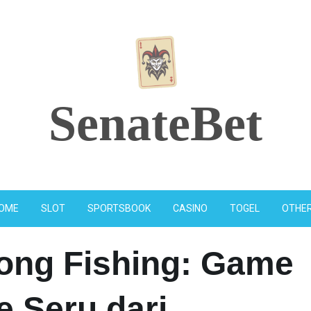
SenateBet
OME
SLOT
SPORTSBOOK
CASINO
TOGEL
OTHE
ong Fishing: Game
e Seru dari