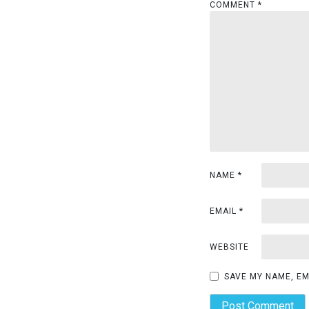
COMMENT
*
a
v
i
g
a
t
i
NAME
*
o
EMAIL
*
n
WEBSITE
SAVE MY NAME, EM