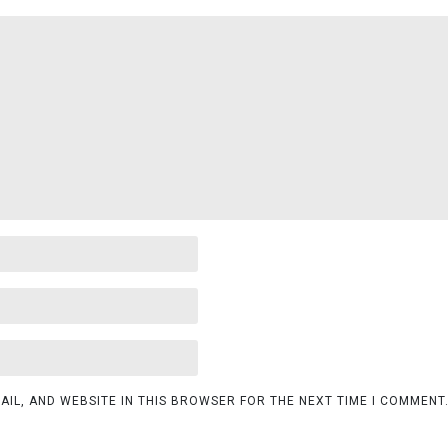
AIL, AND WEBSITE IN THIS BROWSER FOR THE NEXT TIME I COMMENT