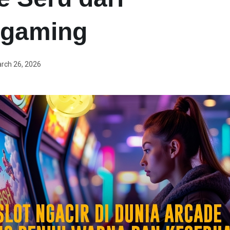
gaming
rch 26, 2026